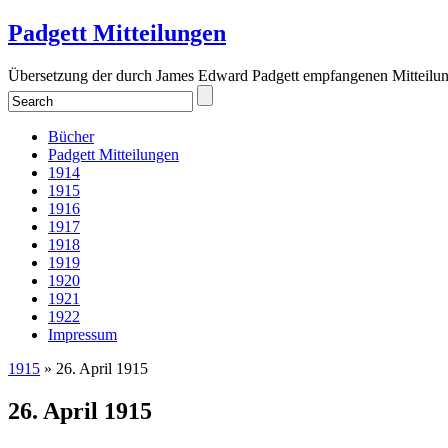
Padgett Mitteilungen
Übersetzung der durch James Edward Padgett empfangenen Mitteilu
Bücher
Padgett Mitteilungen
1914
1915
1916
1917
1918
1919
1920
1921
1922
Impressum
1915
» 26. April 1915
26. April 1915