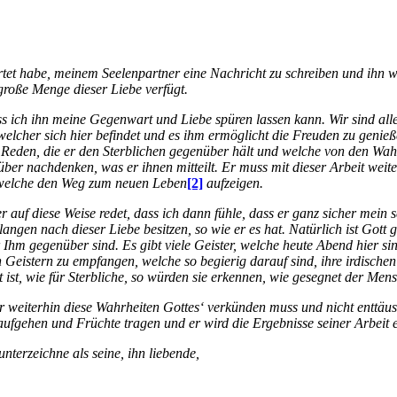
rtet habe, meinem Seelenpartner eine Nachricht zu schreiben und ihn wi
 große Menge dieser Liebe verfügt.
ass ich ihn meine Gegenwart und Liebe spüren lassen kann. Wir sind alle 
 welcher sich hier befindet und es ihm ermöglicht die Freuden zu genie
n Reden, die er den Sterblichen gegenüber hält und welche von den Wahr
rüber nachdenken, was er ihnen mitteilt. Er muss mit dieser Arbeit we
, welche den Weg zum neuen Leben
[2]
aufzeigen.
 auf diese Weise redet, dass ich dann fühle, dass er ganz sicher mein 
ngen nach dieser Liebe besitzen, so wie er es hat. Natürlich ist Gott 
hm gegenüber sind. Es gibt viele Geister, welche heute Abend hier si
on Geistern zu empfangen, welche so begierig darauf sind, ihre irdische
st, wie für Sterbliche, so würden sie erkennen, wie gesegnet der Mensch
 er weiterhin diese Wahrheiten Gottes‘ verkünden muss und nicht enttäu
aufgehen und Früchte tragen und er wird die Ergebnisse seiner Arbeit er
terzeichne als seine, ihn liebende,