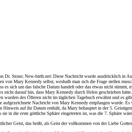
on Dr. Stone; New-birth.net: Diese Nachricht wurde ausdrücklich in 
hten von Mary Kennedy selbst, weshalb man sich die Frage stellen muss:
ss es sich um das falsche Datum handelt oder das etwas nicht stimmt, 
 nicht darauf hin, dass Mary Kennedy durch Helen geschrieben hätte. E
n wurden des Öfteren nicht im täglichen Tagebuch erwähnt und es gibt k
ste aufgezeichnete Nachricht von Mary Kennedy empfangen wurde. Es ver
en Hinweis auf ihr Datum enthält, da Mary behauptet in der 5. Geistige
e in die erste göttliche Sphäre eingetreten ist, was die 7. Sphäre wäre
licher Geist, das heißt, als Geist der vollkommen von der Liebe Gottes‘