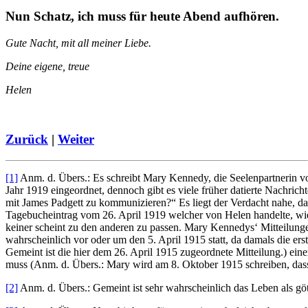
Nun Schatz, ich muss für heute Abend aufhören.
Gute Nacht, mit all meiner Liebe.
Deine eigene, treue
Helen
Zurück
|
Weiter
[1]
Anm. d. Übers.: Es schreibt Mary Kennedy, die Seelenpartnerin v
Jahr 1919 eingeordnet, dennoch gibt es viele früher datierte Nachric
mit James Padgett zu kommunizieren?“ Es liegt der Verdacht nahe, da
Tagebucheintrag vom 26. April 1919 welcher von Helen handelte, wies
keiner scheint zu den anderen zu passen. Mary Kennedys‘ Mitteilunge
wahrscheinlich vor oder um den 5. April 1915 statt, da damals die er
Gemeint ist die hier dem 26. April 1915 zugeordnete Mitteilung.) ein
muss (Anm. d. Übers.: Mary wird am 8. Oktober 1915 schreiben, dass si
[2]
Anm. d. Übers.: Gemeint ist sehr wahrscheinlich das Leben als gött