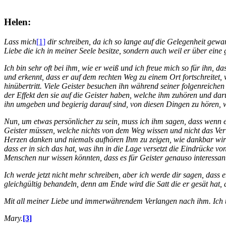
Helen:
Lass mich
[1]
dir schreiben, da ich so lange auf die Gelegenheit gewa
Liebe die ich in meiner Seele besitze, sondern auch weil er über eine
Ich bin sehr oft bei ihm, wie er weiß und ich freue mich so für ihn, d
und erkennt, dass er auf dem rechten Weg zu einem Ort fortschreitet,
hinübertritt. Viele Geister besuchen ihn während seiner folgenreiche
der Effekt den sie auf die Geister haben, welche ihm zuhören und da
ihn umgeben und begierig darauf sind, von diesen Dingen zu hören
Nun, um etwas persönlicher zu sein, muss ich ihm sagen, dass wenn er
Geister müssen, welche nichts von dem Weg wissen und nicht das Verla
Herzen danken und niemals aufhören Ihm zu zeigen, wie dankbar wir I
dass er in sich das hat, was ihn in die Lage versetzt die Eindrücke v
Menschen nur wissen könnten, dass es für Geister genauso interessant i
Ich werde jetzt nicht mehr schreiben, aber ich werde dir sagen, dass
gleichgültig behandeln, denn am Ende wird die Satt die er gesät hat, 
Mit all meiner Liebe und immerwährendem Verlangen nach ihm. Ich un
Mary.
[3]