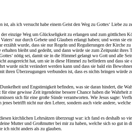
en ist, als ich versucht habe einem Geist den Weg zu Gottes‘ Liebe zu z
s der einzige Weg um Glückseligkeit zu erlangen und zum göttlichen Kö
s Vaters‘ nur durch Gebete und Glauben erlangt haben; und wenn sie 
 war erzählt wurde, dass sie nur Regeln und Regulierungen der Kirche z
e erhalten bleibt und gedeiht, und dann würde sie zum Zeitpunkt ihres 
ttes‘ nötig sei, damit sie in die Himmel gelangt wo Gott und alle Seine
, nicht ausgereicht hat, um sie in diese Himmel zu befördern und dass si
lehrt wurde nicht verändert werden kann und dass sie bald ein Bewohne
 mit ihren Überzeugungen verbunden ist, dass es nichts bringen würde z
in Dunkelheit und Engstirnigkeit befinden, was sie daran hindert, die W
 für eine gewisse Zeit irgendeine bessere Chance haben die Wahrheit zu 
sen sich für eine große Sünde verantworten. Wie Jesus sagte: Verfluch
jenes betrifft nicht nur den Lehrer, sondern auch viele andere, welche
n diesen kirchlichen Lehrsätzen überzeugt war: ich fand es deshalb so vi
in deine Mutter und Großmutter bei mir zu haben, welche sich so gut i
e ich nicht anders als zu glauben.