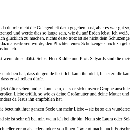
, da du mir nicht die Gelegenheit dazu gegeben hast, aber es war gut so
ngel und werde dies so lange sein, wie du auf Erden lebst. Ich weiß, das
 dich glücklich zu machen, nichts desto trotz ist sie nicht dein Schutzeng
 dazu auserkoren wurde, den Pflichten eines Schutzengels nach zu gehen.
s tue ich.
selbst wenn du schläfst. Selbst Herr Riddle und Prof. Salyards sind die me
hrieben hat, dass du gerade liest. Ich kann ihn nicht, bis er zu dir ka
 dass er schreiben dürfe.
 jetzt öfter sehen und es kann sein, dass er sich unserer Gruppe anschli
eser großen Liebe erfüllt, so wie es deine Großmutter und deine Mutter u
nders da Jesus ihn empfohlen hat.
 sie betet mit ihrer ganzen Seele um mehr Liebe – sie ist so ein wunders
und sie ist sehr oft bei mir, wenn ich bei dir bin. Nenn sie Laura oder S
schneller voran als jeder andere von ihnen. Taggart macht auch Fortschri