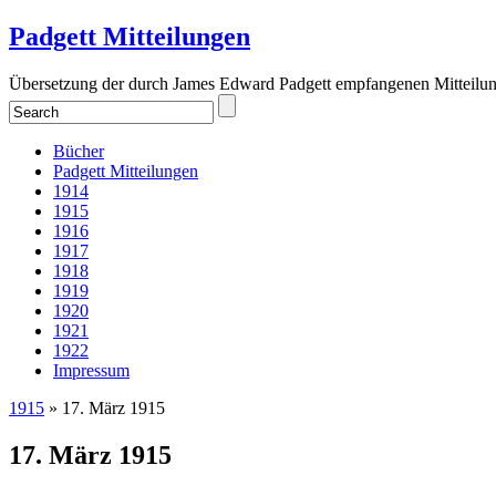
Padgett Mitteilungen
Übersetzung der durch James Edward Padgett empfangenen Mitteilu
Bücher
Padgett Mitteilungen
1914
1915
1916
1917
1918
1919
1920
1921
1922
Impressum
1915
» 17. März 1915
17. März 1915