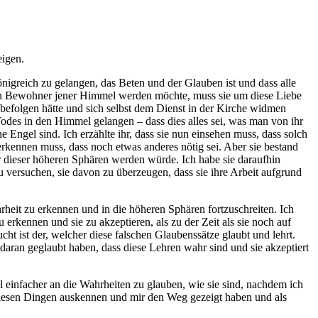
eigen.
nigreich zu gelangen, das Beten und der Glauben ist und dass alle
ein Bewohner jener Himmel werden möchte, muss sie um diese Liebe
u befolgen hätte und sich selbst dem Dienst in der Kirche widmen
Todes in den Himmel gelangen – dass dies alles sei, was man von ihr
 Engel sind. Ich erzählte ihr, dass sie nun einsehen muss, dass solch
e erkennen muss, dass noch etwas anderes nötig sei. Aber sie bestand
r dieser höheren Sphären werden würde. Ich habe sie daraufhin
u versuchen, sie davon zu überzeugen, dass sie ihre Arbeit aufgrund
ahrheit zu erkennen und in die höheren Sphären fortzuschreiten. Ich
erkennen und sie zu akzeptieren, als zu der Zeit als sie noch auf
t ist der, welcher diese falschen Glaubenssätze glaubt und lehrt.
 daran geglaubt haben, dass diese Lehren wahr sind und sie akzeptiert
el einfacher an die Wahrheiten zu glauben, wie sie sind, nachdem ich
n diesen Dingen auskennen und mir den Weg gezeigt haben und als