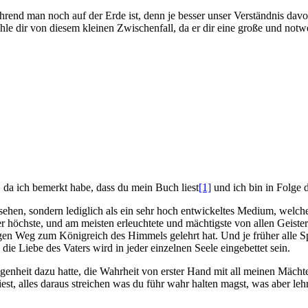
rend man noch auf der Erde ist, denn je besser unser Verständnis davon 
ähle dir von diesem kleinen Zwischenfall, da er dir eine große und no
, da ich bemerkt habe, dass du mein Buch liest
[1]
und ich bin in Folge de
esehen, sondern lediglich als ein sehr hoch entwickeltes Medium, welch
st der höchste, und am meisten erleuchtete und mächtigste von allen Geist
n Weg zum Königreich des Himmels gelehrt hat. Und je früher alle Spi
ie Liebe des Vaters wird in jeder einzelnen Seele eingebettet sein.
legenheit dazu hatte, die Wahrheit von erster Hand mit all meinen Mäch
st, alles daraus streichen was du führ wahr halten magst, was aber leh