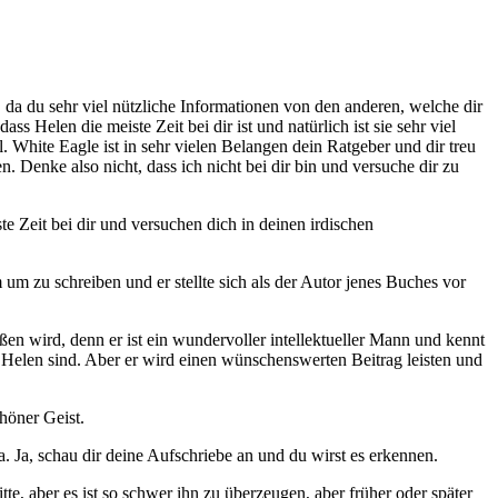
, da du sehr viel nützliche Informationen von den anderen, welche dir
s Helen die meiste Zeit bei dir ist und natürlich ist sie sehr viel
el. White Eagle ist in sehr vielen Belangen dein Ratgeber und dir treu
 Denke also nicht, dass ich nicht bei dir bin und versuche dir zu
iste Zeit bei dir und versuchen dich in deinen irdischen
m um zu schreiben und er stellte sich als der Autor jenes Buches vor
eßen wird, denn er ist ein wundervoller intellektueller Mann und kennt
nd Helen sind. Aber er wird einen wünschenswerten Beitrag leisten und
chöner Geist.
ola. Ja, schau dir deine Aufschriebe an und du wirst es erkennen.
tte, aber es ist so schwer ihn zu überzeugen, aber früher oder später