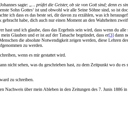
 Johannes sagte: „
… prüfet die Geister, ob sie von Gott sind; denn es si
benste Sohn Gottes‘ ist und obwohl wir alle Seine Söhne sind, so ist do
dachte ich dass es das beste sei, dir davon zu erzählen, was ich herau
 gebracht habe, dich auch nur einen Moment an den Wahrheiten zweifeln
r hast und ich glaube, dass das Ergebnis sein wird, dass wenn du alle
 mein Glauben und er ist auf der Tatsache begründet, dass er
[3]
dann ne
n Menschen die absolute Notwendigkeit zeigen werden, diese Lehren de
 aufgenommen zu werden.
schreiben, wenn es mir gestattet wird.
h kann nicht sehen, was du geschrieben hast, zu dem Zeitpunkt wo du es
ward zu schreiben.
inen Nachweis über mein Ableben in den Zeitungen des 7. Junis 1886 in