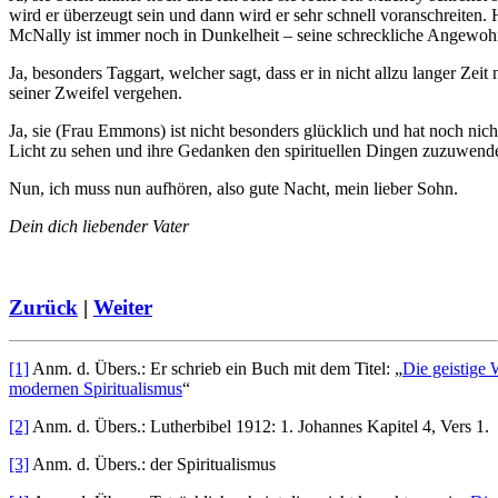
wird er überzeugt sein und dann wird er sehr schnell voranschreiten.
McNally ist immer noch in Dunkelheit – seine schreckliche Angewohnhei
Ja, besonders Taggart, welcher sagt, dass er in nicht allzu langer Zei
seiner Zweifel vergehen.
Ja, sie (Frau Emmons) ist nicht besonders glücklich und hat noch nicht 
Licht zu sehen und ihre Gedanken den spirituellen Dingen zuzuwend
Nun, ich muss nun aufhören, also gute Nacht, mein lieber Sohn.
Dein dich liebender Vater
Zurück
|
Weiter
[1]
Anm. d. Übers.: Er schrieb ein Buch mit dem Titel: „
Die geistige 
modernen Spiritualismus
“
[2]
Anm. d. Übers.: Lutherbibel 1912: 1. Johannes Kapitel 4, Vers 1.
[3]
Anm. d. Übers.: der Spiritualismus