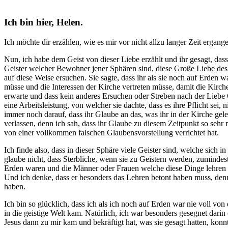
Ich bin hier, Helen.
Ich möchte dir erzählen, wie es mir vor nicht allzu langer Zeit ergang
Nun, ich habe dem Geist von dieser Liebe erzählt und ihr gesagt, das
Geister welcher Bewohner jener Sphären sind, diese Große Liebe de
auf diese Weise ersuchen. Sie sagte, dass ihr als sie noch auf Erden
müsse und die Interessen der Kirche vertreten müsse, damit die Kirch
erwarte und dass kein anderes Ersuchen oder Streben nach der Liebe Go
eine Arbeitsleistung, von welcher sie dachte, dass es ihre Pflicht sei
immer noch darauf, dass ihr Glaube an das, was ihr in der Kirche ge
verlassen, denn ich sah, dass ihr Glaube zu diesem Zeitpunkt so sehr
von einer vollkommen falschen Glaubensvorstellung verrichtet hat.
Ich finde also, dass in dieser Sphäre viele Geister sind, welche sich 
glaube nicht, dass Sterbliche, wenn sie zu Geistern werden, zumindest
Erden waren und die Männer oder Frauen welche diese Dinge lehren müs
Und ich denke, dass er besonders das Lehren betont haben muss, denn 
haben.
Ich bin so glücklich, dass ich als ich noch auf Erden war nie voll vo
in die geistige Welt kam. Natürlich, ich war besonders gesegnet dar
Jesus dann zu mir kam und bekräftigt hat, was sie gesagt hatten, konnt