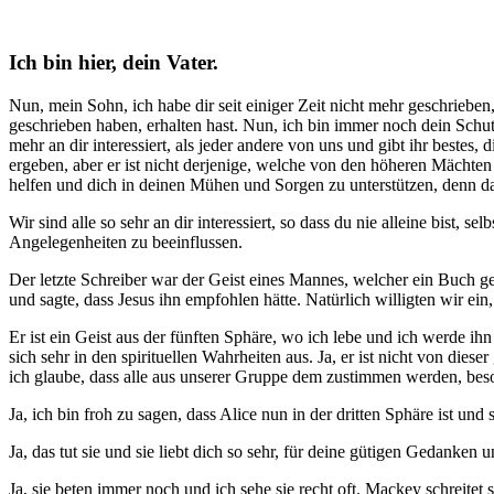
Ich bin hier, dein Vater.
Nun, mein Sohn, ich habe dir seit einiger Zeit nicht mehr geschrieben
geschrieben haben, erhalten hast. Nun, ich bin immer noch dein Schutze
mehr an dir interessiert, als jeder andere von uns und gibt ihr bestes,
ergeben, aber er ist nicht derjenige, welche von den höheren Mächten
helfen und dich in deinen Mühen und Sorgen zu unterstützen, denn da
Wir sind alle so sehr an dir interessiert, so dass du nie alleine bist, 
Angelegenheiten zu beeinflussen.
Der letzte Schreiber war der Geist eines Mannes, welcher ein Buch gesc
und sagte, dass Jesus ihn empfohlen hätte. Natürlich willigten wir ein,
Er ist ein Geist aus der fünften Sphäre, wo ich lebe und ich werde ihn
sich sehr in den spirituellen Wahrheiten aus. Ja, er ist nicht von di
ich glaube, dass alle aus unserer Gruppe dem zustimmen werden, beso
Ja, ich bin froh zu sagen, dass Alice nun in der dritten Sphäre ist und
Ja, das tut sie und sie liebt dich so sehr, für deine gütigen Gedanken 
Ja, sie beten immer noch und ich sehe sie recht oft. Mackey schreitet 