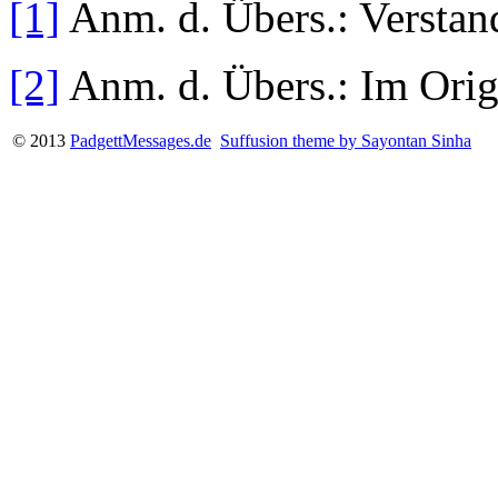
[1]
Anm. d. Übers.: Verstan
[2]
Anm. d. Übers.: Im Ori
© 2013
PadgettMessages.de
Suffusion theme by Sayontan Sinha