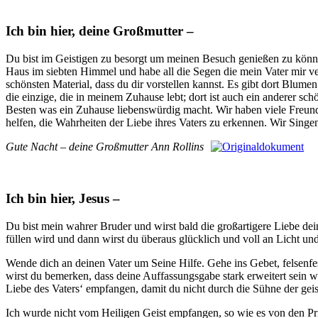
Ich bin hier, deine Großmutter –
Du bist im Geistigen zu besorgt um meinen Besuch genießen zu können
Haus im siebten Himmel und habe all die Segen die mein Vater mir ve
schönsten Material, dass du dir vorstellen kannst. Es gibt dort Blum
die einzige, die in meinem Zuhause lebt; dort ist auch ein anderer 
Besten was ein Zuhause liebenswürdig macht. Wir haben viele Freund
helfen, die Wahrheiten der Liebe ihres Vaters zu erkennen. Wir Sing
Gute Nacht – deine Großmutter Ann Rollins
Ich bin hier, Jesus –
Du bist mein wahrer Bruder und wirst bald die großartigere Liebe dei
füllen wird und dann wirst du überaus glücklich und voll an Licht un
Wende dich an deinen Vater um Seine Hilfe. Gehe ins Gebet, felsenfe
wirst du bemerken, dass deine Auffassungsgabe stark erweitert sein wir
Liebe des Vaters‘ empfangen, damit du nicht durch die Sühne der gei
Ich wurde nicht vom Heiligen Geist empfangen, so wie es von den Pri