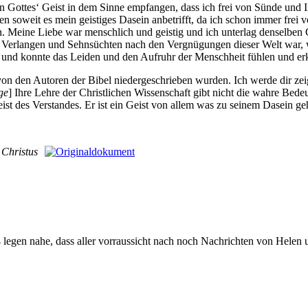
on Gottes‘ Geist in dem Sinne empfangen, dass ich frei von Sünde und
soweit es mein geistiges Dasein anbetrifft, da ich schon immer frei vo
. Meine Liebe war menschlich und geistig und ich unterlag denselben
von Verlangen und Sehnsüchten nach den Vergnügungen dieser Welt war, 
n und konnte das Leiden und den Aufruhr der Menschheit fühlen und er
r von den Autoren der Bibel niedergeschrieben wurden. Ich werde dir ze
ge
] Ihre Lehre der Christlichen Wissenschaft gibt nicht die wahre Bede
 Geist des Verstandes. Er ist ein Geist von allem was zu seinem Dasein g
 Christus
egen nahe, dass aller vorraussicht nach noch Nachrichten von Helen u