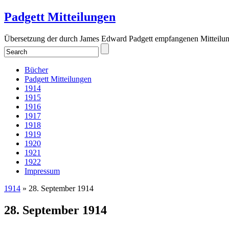
Padgett Mitteilungen
Übersetzung der durch James Edward Padgett empfangenen Mitteilu
Bücher
Padgett Mitteilungen
1914
1915
1916
1917
1918
1919
1920
1921
1922
Impressum
1914
» 28. September 1914
28. September 1914