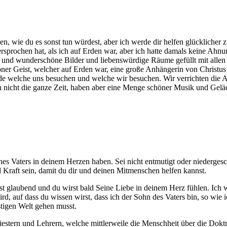
, wie du es sonst tun würdest, aber ich werde dir helfen glücklicher 
rsprochen hat, als ich auf Erden war, aber ich hatte damals keine Ahn
en und wunderschöne Bilder und liebenswürdige Räume gefüllt mit allen
schöner Geist, welcher auf Erden war, eine große Anhängerin von Chris
e welche uns besuchen und welche wir besuchen. Wir verrichten die Ar
en nicht die ganze Zeit, haben aber eine Menge schöner Musik und Gelä
nes Vaters in deinem Herzen haben. Sei nicht entmutigt oder niedergesc
d Kraft sein, damit du dir und deinen Mitmenschen helfen kannst.
st glaubend und du wirst bald Seine Liebe in deinem Herz fühlen. Ich
d, auf dass du wissen wirst, dass ich der Sohn des Vaters bin, so wie i
stigen Welt gehen musst.
estern und Lehrern, welche mittlerweile die Menschheit über die Doktr