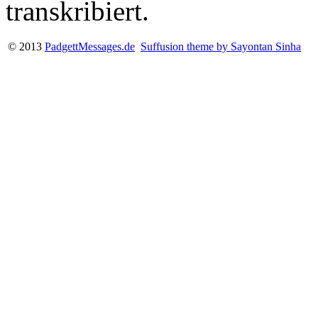
transkribiert.
© 2013
PadgettMessages.de
Suffusion theme by Sayontan Sinha