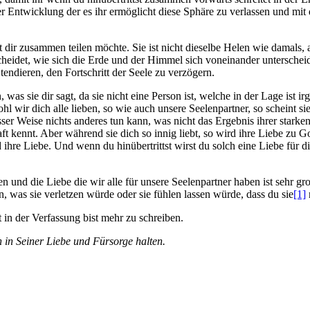
 der Entwicklung der es ihr ermöglicht diese Sphäre zu verlassen und mi
mit dir zusammen teilen möchte. Sie ist nicht dieselbe Helen wie damals, 
cheidet, wie sich die Erde und der Himmel sich voneinander unterscheid
ndieren, den Fortschritt der Seele zu verzögern.
was sie dir sagt, da sie nicht eine Person ist, welche in der Lage ist ir
wir dich alle lieben, so wie auch unsere Seelenpartner, so scheint sie
sser Weise nichts anderes tun kann, was nicht das Ergebnis ihrer starke
t kennt. Aber während sie dich so innig liebt, so wird ihre Liebe zu Go
 ihre Liebe. Und wenn du hinübertrittst wirst du solch eine Liebe für d
n und die Liebe die wir alle für unsere Seelenpartner haben ist sehr gro
, was sie verletzen würde oder sie fühlen lassen würde, dass du sie
[1]
 in der Verfassung bist mehr zu schreiben.
 in Seiner Liebe und Fürsorge halten.