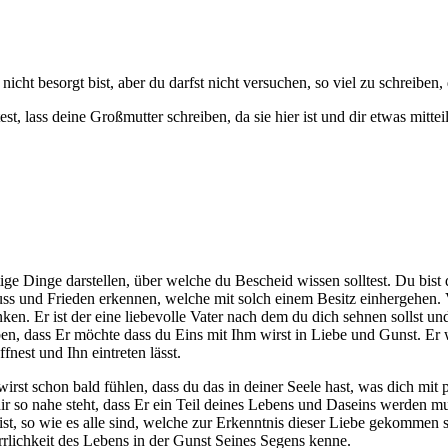
icht besorgt bist, aber du darfst nicht versuchen, so viel zu schreiben, 
st, lass deine Großmutter schreiben, da sie hier ist und dir etwas mitt
tige Dinge darstellen, über welche du Bescheid wissen solltest. Du bi
nuss und Frieden erkennen, welche mit solch einem Besitz einhergehen.
ken. Er ist der eine liebevolle Vater nach dem du dich sehnen sollst un
n, dass Er möchte dass du Eins mit Ihm wirst in Liebe und Gunst. Er war
fnest und Ihn eintreten lässt.
wirst schon bald fühlen, dass du das in deiner Seele hast, was dich mi
dir so nahe steht, dass Er ein Teil deines Lebens und Daseins werden mu
t, so wie es alle sind, welche zur Erkenntnis dieser Liebe gekommen si
errlichkeit des Lebens in der Gunst Seines Segens kenne.