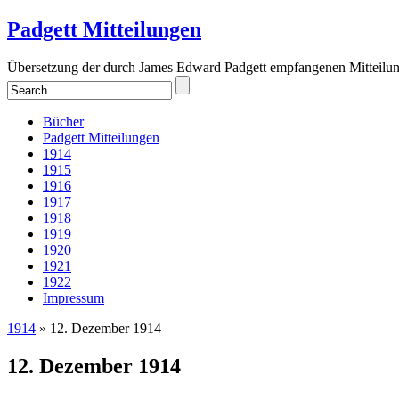
Padgett Mitteilungen
Übersetzung der durch James Edward Padgett empfangenen Mitteilu
Bücher
Padgett Mitteilungen
1914
1915
1916
1917
1918
1919
1920
1921
1922
Impressum
1914
» 12. Dezember 1914
12. Dezember 1914