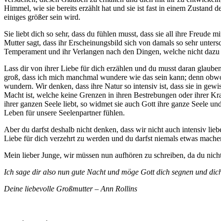
Himmel, wie sie bereits erzählt hat und sie ist fast in einem Zustand
einiges größer sein wird.
Sie liebt dich so sehr, dass du fühlen musst, dass sie all ihre Freude 
Mutter sagt, dass ihr Erscheinungsbild sich von damals so sehr unters
Temperament und ihr Verlangen nach den Dingen, welche nicht dazu te
Lass dir von ihrer Liebe für dich erzählen und du musst daran glauben, 
groß, dass ich mich manchmal wundere wie das sein kann; denn obwohl 
wundern. Wir denken, dass ihre Natur so intensiv ist, dass sie in gewi
Macht ist, welche keine Grenzen in ihren Bestrebungen oder ihrer Kraf
ihrer ganzen Seele liebt, so widmet sie auch Gott ihre ganze Seele und
Leben für unsere Seelenpartner fühlen.
Aber du darfst deshalb nicht denken, dass wir nicht auch intensiv liebe
Liebe für dich verzehrt zu werden und du darfst niemals etwas machen
Mein lieber Junge, wir müssen nun aufhören zu schreiben, da du nicht
Ich sage dir also nun gute Nacht und möge Gott dich segnen und dich
Deine liebevolle Großmutter – Ann Rollins