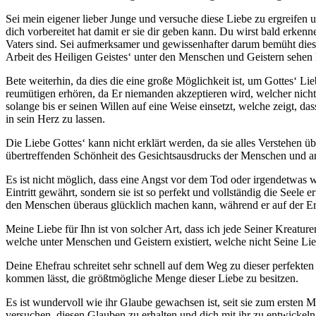
Sei mein eigener lieber Junge und versuche diese Liebe zu ergreifen u
dich vorbereitet hat damit er sie dir geben kann. Du wirst bald erkenn
Vaters sind. Sei aufmerksamer und gewissenhafter darum bemüht dies
Arbeit des Heiligen Geistes‘ unter den Menschen und Geistern sehen k
Bete weiterhin, da dies die eine große Möglichkeit ist, um Gottes‘ 
reumütigen erhören, da Er niemanden akzeptieren wird, welcher nicht
solange bis er seinen Willen auf eine Weise einsetzt, welche zeigt,
in sein Herz zu lassen.
Die Liebe Gottes‘ kann nicht erklärt werden, da sie alles Verstehen üb
übertreffenden Schönheit des Gesichtsausdrucks der Menschen und an
Es ist nicht möglich, dass eine Angst vor dem Tod oder irgendetwas wa
Eintritt gewährt, sondern sie ist so perfekt und vollständig die Seele e
den Menschen überaus glücklich machen kann, während er auf der Erd
Meine Liebe für Ihn ist von solcher Art, dass ich jede Seiner Kreatur
welche unter Menschen und Geistern existiert, welche nicht Seine Lieb
Deine Ehefrau schreitet sehr schnell auf dem Weg zu dieser perfekten 
kommen lässt, die größtmögliche Menge dieser Liebe zu besitzen.
Es ist wundervoll wie ihr Glaube gewachsen ist, seit sie zum ersten 
versuchen, diesen Glauben zu erhalten und dich mit ihr zu entwickeln,