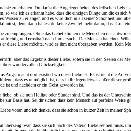
nd sie zu erhalten. Du darfst die Angelegenheiten des irdischen Lebens
en, so wie ich es erkannt habe, dass die einzigen Dinge um die es sich 
es Wissen zu erlangen und es wird dich in all seiner Schönheit und üb
önntest, denn dann hättest du keine Zweifel mehr daran, dass Gott ein 
Liebe zu empfangen. Ohne das Gebet können die Menschen das antworten
 aufrichtig und ernsthaft nach Ihm ersucht. Der Mensch hat einen Will
 dass er diese Liebe möchte, wird es ihm nicht übergeben werden. Kein
ertrifft, aber das Ergebnis dieser Liebe, sofern sie in den Seelen der M
 ihrer wundervollen Glückseligkeit.
s Angst macht dort existiert wo diese Liebe ist. Es ist nicht die Art v
rfüllend, dass es unmöglich ist, dass in ihr irgendetwas außer dieser gro
e ist und nachdem er ein Geist geworden ist.
en liebe, ob sie nun Heilige oder Sünder sind. Und das ist der Untersch
e zur Basis hat. Sei dir sicher, dass kein Mensch auf perfekte Weise gl
Liebe voran und ich denke, dass sie schon in kurzer Zeit in meiner Sph
Mal überzeugt war, dass sie sich nach des Vaters‘ Liebe sehnen muss, 
 damit ihr wenn du hinübertrittst zusammen vorwärts schreitet in der En