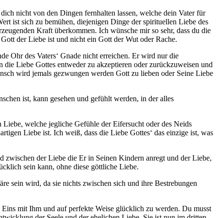
 dich nicht von den Dingen fernhalten lassen, welche dein Vater für
Wert ist sich zu bemühen, diejenigen Dinge der spirituellen Liebe des
erzeugenden Kraft überkommen. Ich wünsche mir so sehr, dass du die
Gott der Liebe ist und nicht ein Gott der Wut oder Rache.
de Ohr des Vaters‘ Gnade nicht erreichen. Er wird nur die
en die Liebe Gottes entweder zu akzeptieren oder zurückzuweisen und
 Mensch wird jemals gezwungen werden Gott zu lieben oder Seine Liebe
enschen ist, kann gesehen und gefühlt werden, in der alles
on Liebe, welche jegliche Gefühle der Eifersucht oder des Neids
ßartigen Liebe ist. Ich weiß, dass die Liebe Gottes‘ das einzige ist, was
ied zwischen der Liebe die Er in Seinen Kindern anregt und der Liebe,
ücklich sein kann, ohne diese göttliche Liebe.
äre sein wird, da sie nichts zwischen sich und ihre Bestrebungen
um Eins mit Ihm und auf perfekte Weise glücklich zu werden. Du musst
twicklung der Seele und der ehelichen Liebe. Sie ist nun im dritten