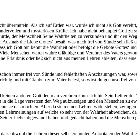
ht übermitteln. Als ich auf Erden war, wurde ich nicht als Gott verehrt
ndervollen und mysteriösen Kräfte. Ich habe nicht behauptet Gott zu s
et wurde, der Menschheit Seine Wahrheiten zu verkünden und ihr den We
 Ausmaß die Liebe Gottes‘ besaß, was mich frei von Sünde sein ließ u
ss ich Gott bin kennt die Wahrheit oder befolgt die Gebote Gottes‘ i
Viele Menschen wären wahre Gläubige und Verehrer des Vaters geword
 Erlaubnis oder ließ sich nicht aus meinen Lehren ableiten, dass ein
h schon immer frei von Sünde und fehlerhaften Anschauungen war, sowei
richtig und mit Glauben zum Vater betest, so wirst du genauso frei von
nd keinen anderen Gott den man verehren kann. Ich bin Sein Lehrer der
ch in die Lage versetzen den Weg aufzuzeigen und den Menschen zu ewi
wenn sie das möchten. Aber da sie meinen Lehren widerstehen, zwingen
Lehrmeinungen auf welche so sehr von der Wahrheit abweichen, dass ge
Seiner Liebe abgewandt haben und gedacht haben und die Menschen gel
ass obwohl die Lehren dieser selbsternannten Autoritäten der Wahrheite