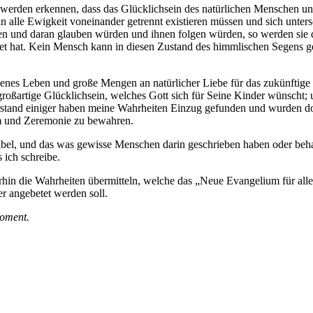
werden erkennen, dass das Glücklichsein des natürlichen Menschen und
s in alle Ewigkeit voneinander getrennt existieren müssen und sich unt
n und daran glauben würden und ihnen folgen würden, so werden sie 
tet hat. Kein Mensch kann in diesen Zustand des himmlischen Segens ge
enes Leben und große Mengen an natürlicher Liebe für das zukünftige 
s großartige Glücklichsein, welches Gott sich für Seine Kinder wünsc
rstand einiger haben meine Wahrheiten Einzug gefunden und wurden dor
rm und Zeremonie zu bewahren.
ibel, und das was gewisse Menschen darin geschrieben haben oder behau
 ich schreibe.
iterhin die Wahrheiten übermitteln, welche das „Neue Evangelium für a
er angebetet werden soll.
Moment.