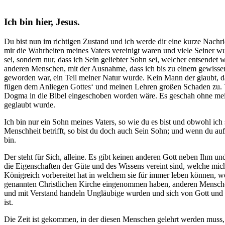
Ich bin hier, Jesus.
Du bist nun im richtigen Zustand und ich werde dir eine kurze Nachric
mir die Wahrheiten meines Vaters vereinigt waren und viele Seiner wu
sei, sondern nur, dass ich Sein geliebter Sohn sei, welcher entsend
anderen Menschen, mit der Ausnahme, dass ich bis zu einem gewissen
geworden war, ein Teil meiner Natur wurde. Kein Mann der glaubt, da
fügen dem Anliegen Gottes‘ und meinen Lehren großen Schaden zu. 
Dogma in die Bibel eingeschoben worden wäre. Es geschah ohne meine
geglaubt wurde.
Ich bin nur ein Sohn meines Vaters, so wie du es bist und obwohl ic
Menschheit betrifft, so bist du doch auch Sein Sohn; und wenn du auf
bin.
Der steht für Sich, alleine. Es gibt keinen anderen Gott neben Ihm u
die Eigenschaften der Güte und des Wissens vereint sind, welche mi
Königreich vorbereitet hat in welchem sie für immer leben können, 
genannten Christlichen Kirche eingenommen haben, anderen Menschen 
und mit Verstand handeln Ungläubige wurden und sich von Gott und 
ist.
Die Zeit ist gekommen, in der diesen Menschen gelehrt werden muss, d