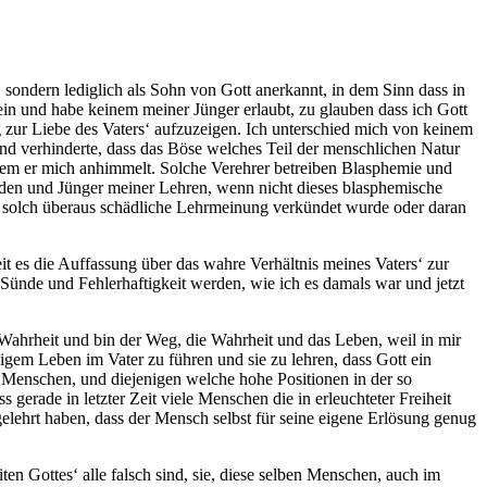
, sondern lediglich als Sohn von Gott anerkannt, in dem Sinn dass in
ein und habe keinem meiner Jünger erlaubt, zu glauben dass ich Gott
g zur Liebe des Vaters‘ aufzuzeigen. Ich unterschied mich von keinem
nd verhinderte, dass das Böse welches Teil der menschlichen Natur
ndem er mich anhimmelt. Solche Verehrer betreiben Blasphemie und
en und Jünger meiner Lehren, wenn nicht dieses blasphemische
e solch überaus schädliche Lehrmeinung verkündet wurde oder daran
t es die Auffassung über das wahre Verhältnis meines Vaters‘ zur
 Sünde und Fehlerhaftigkeit werden, wie ich es damals war und jetzt
 Wahrheit und bin der Weg, die Wahrheit und das Leben, weil in mir
gem Leben im Vater zu führen und sie zu lehren, dass Gott ein
 Menschen, und diejenigen welche hohe Positionen in der so
rade in letzter Zeit viele Menschen die in erleuchteter Freiheit
ehrt haben, dass der Mensch selbst für seine eigene Erlösung genug
n Gottes‘ alle falsch sind, sie, diese selben Menschen, auch im