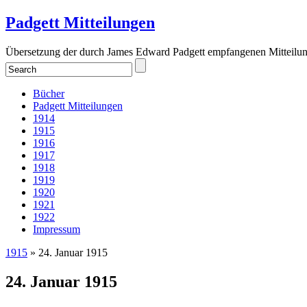
Padgett Mitteilungen
Übersetzung der durch James Edward Padgett empfangenen Mitteilu
Bücher
Padgett Mitteilungen
1914
1915
1916
1917
1918
1919
1920
1921
1922
Impressum
1915
» 24. Januar 1915
24. Januar 1915