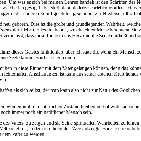
ben. Um was es sich bei meinen Lehren handelt ist den Schriften des 
 welche ich gesagt habe, sind nicht niedergeschrieben worden. Ich werd
üngern oder anderen Schriftgelehrten gegenüber zur Niederschrift offen
rd neu geboren. Dies ist die große und grundlegenden Wahrheit, wel
ssenz der Liebe Gottes‘ teilhaben, welche einen Menschen, wenn sie v
ranlasst, dass diese Liebe in das Herz und die Seele einfließt und sie
me dieses Geistes funktioniert, aber ich sage dir, wenn ein Mensch zum
eine Seele kommt wird er es erkennen.
ühen in diese Einheit mit dem Vater gelangen können, denn das können 
n fehlerhaften Anschauungen ist kann aus seiner eigenen Kraft heraus ve
wird.
affen als sich selbst, der man kann also nicht zur Natur des Göttliche
lten, werden in ihrem natürlichen Zustand bleiben und obwohl sie zu 
nnoch immer noch ein natürlicher Mensch sein.
es Vaters‘ zu zeigen und sie Seine spirituellen Wahrheiten zu lehren 
lt zu lehren, in dem ich ihnen den Weg aufzeigte, wie sie ihre natürli
it dem Vater zu werden.