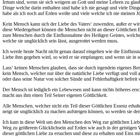
Irrtum sind, wenn sie sich weigern an Gott und meine Lehren zu glau
Dinge welche darin enthalten sind habe ich nie gesagt und viele Dinge
habe als ich noch auf Erden weilte und viele welche ich nie meinen J
Kein Mensch kann sich der Liebe des Vaters‘ zuwenden, außer er wi
diese Wiedergeburt können die Menschen nicht an dieser Göttlichen E
zum Menschen durch die Einflussnahme des Heiligen Geistes, welcher ve
welche sie unglücklich sein lässt, ausgerottet werden muss.
Ich werde heute Nacht nicht genau darauf eingehen wie die Einflussnah
Liebe ihm gegeben wird, so wird er sie empfangen; und wenn sie in s
Lass‘ keinen Menschen glauben, dass sie durch irgendein eigenes Bem
kein Mensch, welcher nur über die natürliche Liebe verfügt und voll a
oder dass seine Natur von solcher Sünde und Fehlerhaftigkeit befreit 
Der Mensch ist lediglich ein Lebewesen und kann nichts höheres ersch
macht aus ihm einen Teil Seiner eigenen Göttlichkeit.
Alle Menschen, welcher nicht ein Teil dieser Göttlichen Essenz erha
neigt sie unglücklich zu machen aufsteigen können, so werden sie de
Ich kam in diese Welt um den Menschen den Weg zur göttlichen Liebe d
Weg zu größerem Glücklichsein auf Erden wie auch in der geistigen We
dieser göttlichen Liebe zu ersuchen und diese zu erhalten und Eins m