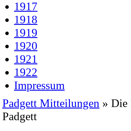
1917
1918
1919
1920
1921
1922
Impressum
Padgett Mitteilungen
» Die 
Padgett